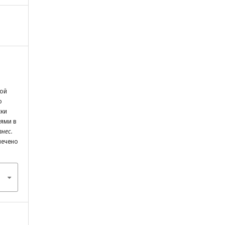
кой
о
жки
ями в
знес.
влечено
3