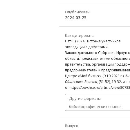
Опубликован
2024-03-25
Как цитировать
НетН. (2024). Встреча участников
экспедиции с депутатами
Законодательного Собрания Иркутс
области, представителями областног
правительства, организаций поддер
предпринимателей и предпринимател
Центре «Мой бизнес» (9.10.2023 г.).
Би
Общество. Власть
, (51-52), 19-32. из
от https://bov.hse.ru/article/view/3073
Другие форматы
библиографических ссылок
Выпуск