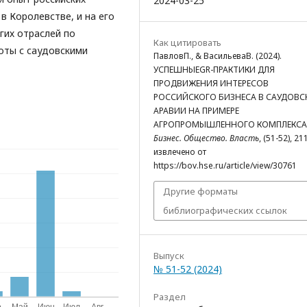
2024-03-25
в Королевстве, и на его
гих отраслей по
Как цитировать
оты с саудовскими
ПавловП., & ВасильеваВ. (2024).
УСПЕШНЫЕGR-ПРАКТИКИ ДЛЯ
ПРОДВИЖЕНИЯ ИНТЕРЕСОВ
РОССИЙСКОГО БИЗНЕСА В САУДОВС
АРАВИИ НА ПРИМЕРЕ
АГРОПРОМЫШЛЕННОГО КОМПЛЕКСА
Бизнес. Общество. Власть
, (51-52), 21
извлечено от
https://bov.hse.ru/article/view/30761
Другие форматы
библиографических ссылок
Выпуск
№ 51-52 (2024)
Раздел