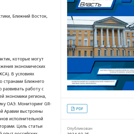
ктики, Ближний Восток,
ктик, которые могут
ижения экономических
КСА). В условиях
со странами Ближнего
 развивать работу с
ей экономики региона,
ику ОАЭ. Мониторинг GR-
PDF
кой Аравии выстроены
анов исполнительной
торами. Цель статьи
Опубликован
й опыт российских