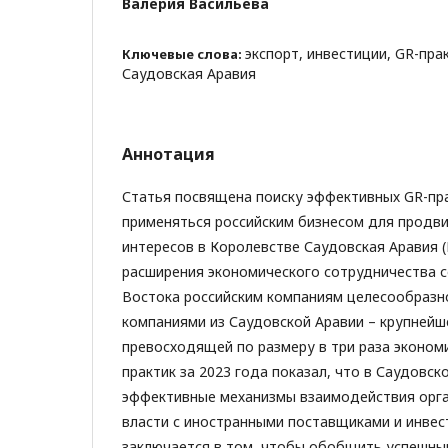
Валерия Васильева
экспорт, инвестиции, GR-пра
Ключевые слова:
Саудовская Аравия
Аннотация
Статья посвящена поиску эффективных GR-пра
применяться российским бизнесом для продв
интересов в Королевстве Саудовская Аравия (
расширения экономического сотрудничества 
Востока российским компаниям целесообразно
компаниями из Саудовской Аравии – крупнейш
превосходящей по размеру в три раза эконом
практик за 2023 года показал, что в Саудовс
эффективные механизмы взаимодействия орг
власти с иностранными поставщиками и инвес
заключается в том, чтобы обобщить успешны