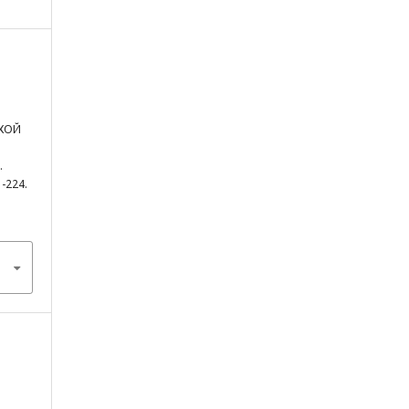
КОЙ
.
1-224.