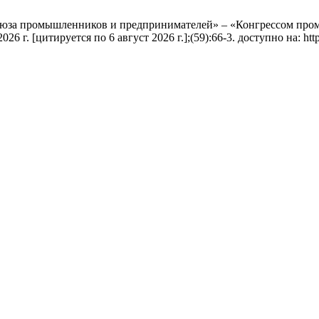
союза промышленников и предпринимателей» – «Конгрессом про
г. [цитируется по 6 август 2026 г.];(59):66-3. доступно на: https: